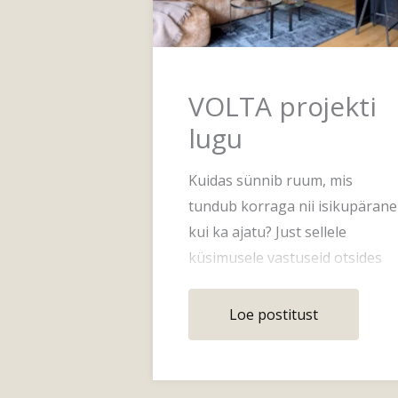
VOLTA projekti
lugu
Kuidas sünnib ruum, mis
tundub korraga nii isikupärane
kui ka ajatu? Just sellele
küsimusele vastuseid otsides
sündis Volta projekti
sisekujundus.
Loe postitust