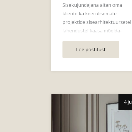
Sisekujundajana aitan oma
kliente ka keerulisemate
projektide sisearhitektuursetel
lahendustel kaasa mõelda-
ruumiplaneeringutest
valgustite paigutam
Loe postitust
4 j