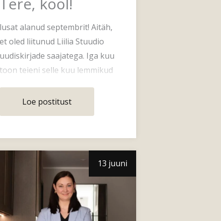
Tere, kool!
lusat alanud septembrit! Aitäh,
et oled liitunud Liilia Stuudio
uudiskirjade saajatega. Iga kuu
toon teieni selle kuu lemmikud
leiud sisustussalongid
Loe postitust
13 juuni