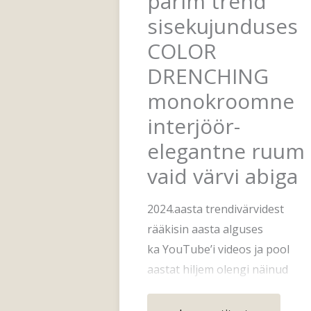
parim trend
sisekujunduses
COLOR
DRENCHING
monokroomne
interjöör-
elegantne ruum
vaid värvi abiga
2024.aasta trendivärvidest
rääkisin aasta alguses
ka YouTube’i videos ja pool
aastat hiljem olengi näinud
mainitud värvitoone ja suundi
ka