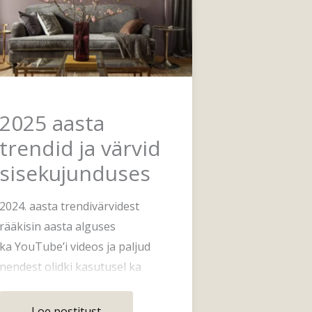
2025 aasta
trendid ja värvid
sisekujunduses
2024. aasta trendivärvidest
rääkisin aasta alguses
ka YouTube’i videos ja paljud
nendest olidki kasutusel ka
minu klientide projektides.
Loe postitust