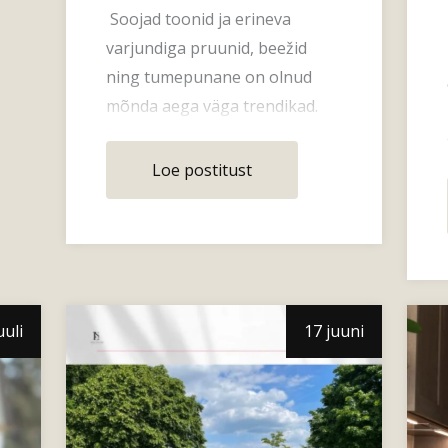
Soojad toonid ja erineva
varjundiga pruunid, beežid
ning tumepunane on olnud
mõnda aega väga trendikad.
Minu jaoks alati lemmikud ja
elegantsed n
Loe postitust
uuli
17 juuni