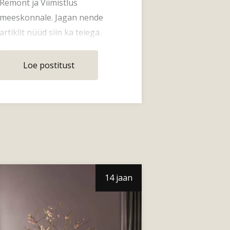
Remont ja Viimistlus
meeskonnale. Jagan nende
artiklit nüüd siin ka teiega.
Esmapilgul võib sisekujundaja
kaasamine
Loe postitust
14 jaan