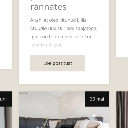
rännates
Aitäh, et oled liitunud Liilia
Stuudio uudiskirjade saajatega.
Igal kuu toon teieni selle kuu
lemmikud leiud
sisustussalongidest ja
kaubandusest &#82
Loe postitust
uuni
30 mai