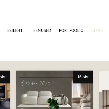
ESILEHT
TEENUSED
PORTFOOLIO
BLOGI
okt
16 okt