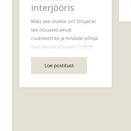
interjööris
Miks see oluline on? Ostjad ei
tee otsuseid ainult
ruutmeetrite ja hindade põhjal.
Nad teevad otsuseid TUNDE
põhjal. Kui kodu tundub
valgustatud, h
Loe postitust