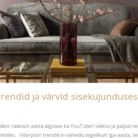
trendid ja värvid sisekujunduses
idest rääkisin aasta alguses ka YouTube’i videos ja paljud ne
ktides. Interjööri trendid ei vaheldu tegelikult iga-aasta, s