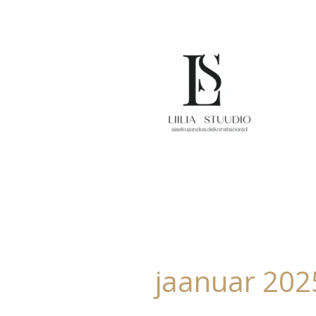
Skip
to
content
jaanuar 202