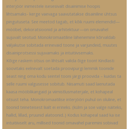
interjöör inimestele isesesivalt disainimise hoopis
lihtsamaks- kerge vaevaga saavutatakse disainiline ühtsus
pingutuseta. See meetod tagab, et kõik ruumi elemendid—
mööbel, dekoratsioonid ja arhitektuur—on omavahel
sujuvalt seotud. Monokromaatiline lähenemine kõrvaldab
väljakutse sobitada erinevaid toone ja varjundeid, muutes
disainiprotsessi sujuvamaks ja intuitiivsemaks.
Kõige raskem otsus on lihtsalt valida õige toon! Kindlasti
soovitaks eelnevalt soetada proovipurgi lemmik toonide
seast ning oma kodu seintel tooni järgi proovida – kuidas ta
selle ruumi valgusesse sobitub. Niisamuti saad laenutada
kaasa mööblikangaid ja viimistlusmaterjale, et kohapeal
otsust teha. Monokromaatilise interjööri puhul on oluline, et
toonid teineteisest liialt ei erineks. (külm ja soe valge näiteks,
hallid, lillad, pruunid alatoonid..) Kodus kohapeal saad ka ise
intuitiivselt aru, millised toonid omavahel paremini sobivad