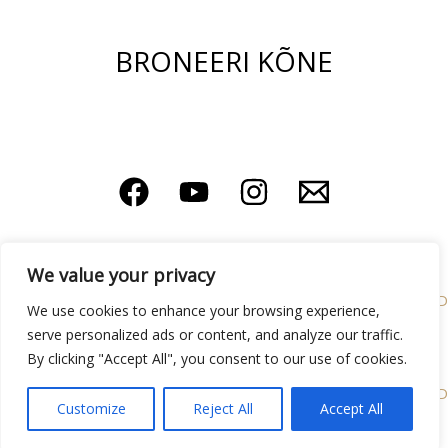
BRONEERI KÕNE
We value your privacy
MÜÜGITINGIMUSED
We use cookies to enhance your browsing experience,
serve personalized ads or content, and analyze our traffic.
Copyright © 2026 Liilia Stuudio
By clicking "Accept All", you consent to our use of cookies.
Powered by
Vassistent OÜ
PRIVAATSUSTINGIMUSED
Customize
Reject All
Accept All