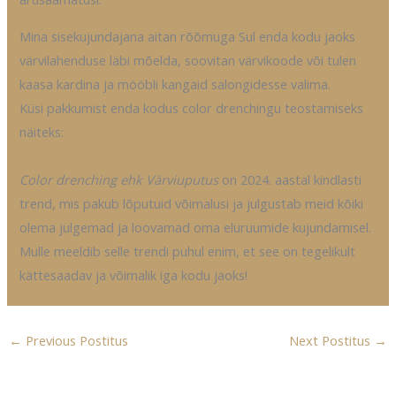
Mina sisekujundajana aitan rõõmuga Sul enda kodu jaoks
värvilahenduse läbi mõelda, soovitan värvikoode või tulen
kaasa kardina ja mööbli kangaid salongidesse valima.
Küsi pakkumist enda kodus color drenchingu teostamiseks
näiteks:
https://remontjaviimistlus.ee/teenused
Color drenching ehk Värviuputus
on 2024. aastal kindlasti
trend, mis pakub lõputuid võimalusi ja julgustab meid kõiki
olema julgemad ja loovamad oma eluruumide kujundamisel.
Mulle meeldib selle trendi puhul enim, et see on tegelikult
kättesaadav ja võimalik iga kodu jaoks!
←
Previous Postitus
Next Postitus
→