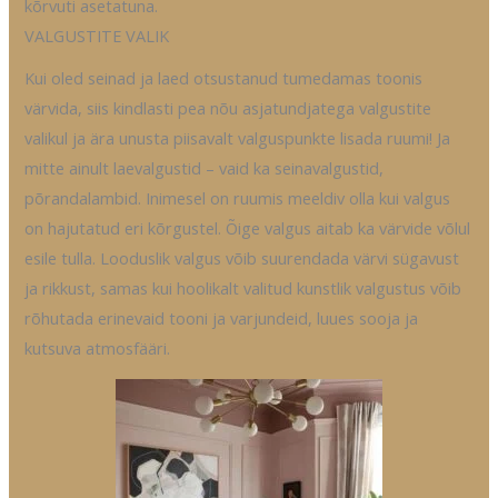
kõrvuti asetatuna.
VALGUSTITE VALIK
Kui oled seinad ja laed otsustanud tumedamas toonis
värvida, siis kindlasti pea nõu asjatundjatega valgustite
valikul ja ära unusta piisavalt valguspunkte lisada ruumi! Ja
mitte ainult laevalgustid – vaid ka seinavalgustid,
põrandalambid. Inimesel on ruumis meeldiv olla kui valgus
on hajutatud eri kõrgustel. Õige valgus aitab ka värvide võlul
esile tulla. Looduslik valgus võib suurendada värvi sügavust
ja rikkust, samas kui hoolikalt valitud kunstlik valgustus võib
rõhutada erinevaid tooni ja varjundeid, luues sooja ja
kutsuva atmosfääri.