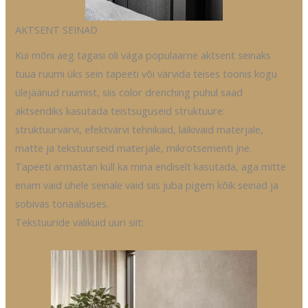
AKTSENT SEINAD
Kui mõni aeg tagasi oli väga populaarne aktsent seinaks
tuua ruumi üks sein tapeeti või värvida teises toonis kogu
ülejäänud ruumist, siis color drenching puhul saad
aktsendiks kasutada teistsuguseid struktuure:
struktuurvärvi, efektvärvi tehnikaid, läikivaid materjale,
matte ja tekstuurseid materjale, mikrotsementi jne.
Tapeeti armastan küll ka mina endiselt kasutada, aga mitte
enam vaid ühele seinale vaid siis juba pigem kõik seinad ja
sobivas tonaalsuses.
Tekstuuride valikuid uuri siit:
https://haim.ee/
https://mikrotsement.ee/