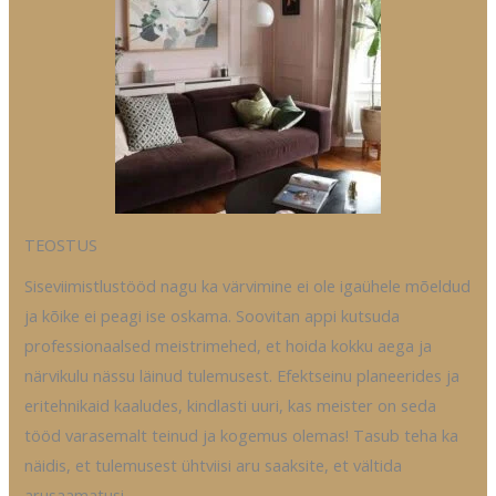
TEOSTUS
Siseviimistlustööd nagu ka värvimine ei ole igaühele mõeldud
ja kõike ei peagi ise oskama. Soovitan appi kutsuda
professionaalsed meistrimehed, et hoida kokku aega ja
närvikulu nässu läinud tulemusest. Efektseinu planeerides ja
eritehnikaid kaaludes, kindlasti uuri, kas meister on seda
tööd varasemalt teinud ja kogemus olemas! Tasub teha ka
näidis, et tulemusest ühtviisi aru saaksite, et vältida
arusaamatusi.