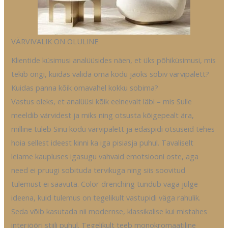
VÄRVIVALIK ON OLULINE
Klientide küsimusi analüüsides näen, et üks põhiküsimusi, mis
tekib ongi, kuidas valida oma kodu jaoks sobiv värvipalett?
Kuidas panna kõik omavahel kokku sobima?
Vastus oleks, et analüüsi kõik eelnevalt läbi – mis Sulle
meeldib värvidest ja miks ning otsusta kõigepealt ära,
milline tuleb Sinu kodu värvipalett ja edaspidi otsuseid tehes
hoia sellest ideest kinni ka iga pisiasja puhul. Tavaliselt
leiame kaupluses igasugu vahvaid emotsiooni oste, aga
need ei pruugi sobituda tervikuga ning siis soovitud
tulemust ei saavuta. Color drenching tundub väga julge
ideena, kuid tulemus on tegelikult vastupidi väga rahulik.
Seda võib kasutada nii modernse, klassikalise kui mistahes
interjööri stiili puhul. Tegelikult teeb monokromaatiline