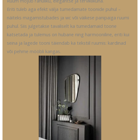
Ruum mõjub rahuliku, elegantse ja terviklikuna.
Eriti tuleb aga efekt välja tumedamate toonide puhul –
näiteks magamistubades ja wc või väikese panipaiga ruumi
puhul. Siis julgetakse tavaliselt ka tumedamaid toone
katsetada ja tulemus on hubane ning harmooniline, eriti kui
seina ja lagede tooni täiendab ka tekstiil ruumis: kardinad
või pehme mööbli kangas.