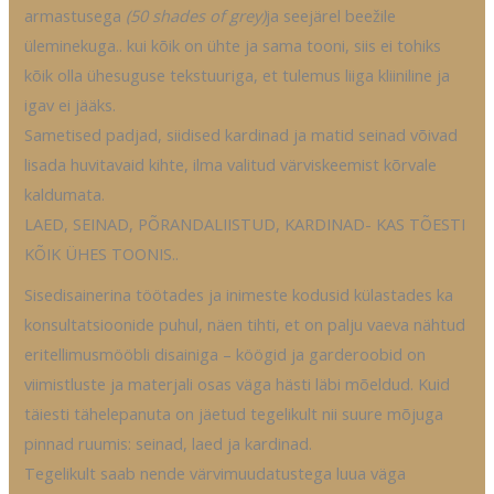
armastusega
(50 shades of grey)
ja seejärel beežile
üleminekuga.. kui kõik on ühte ja sama tooni, siis ei tohiks
kõik olla ühesuguse tekstuuriga, et tulemus liiga kliiniline ja
igav ei jääks.
Sametised padjad, siidised kardinad ja matid seinad võivad
lisada huvitavaid kihte, ilma valitud värviskeemist kõrvale
kaldumata.
LAED, SEINAD, PÕRANDALIISTUD, KARDINAD- KAS TÕESTI
KÕIK ÜHES TOONIS..
Sisedisainerina töötades ja inimeste kodusid külastades ka
konsultatsioonide puhul, näen tihti, et on palju vaeva nähtud
eritellimusmööbli disainiga – köögid ja garderoobid on
viimistluste ja materjali osas väga hästi läbi mõeldud. Kuid
täiesti tähelepanuta on jäetud tegelikult nii suure mõjuga
pinnad ruumis: seinad, laed ja kardinad.
Tegelikult saab nende värvimuudatustega luua väga