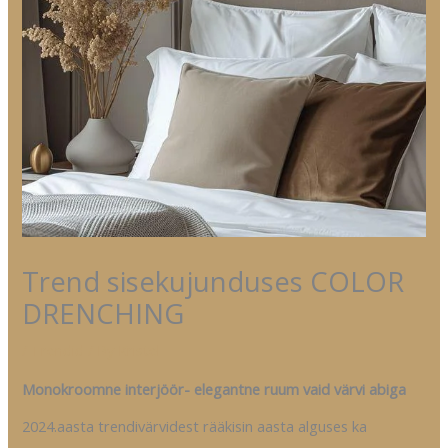
Trend sisekujunduses COLOR
DRENCHING
/
Trendid
/ By
Kristel
Monokroomne interjöör- elegantne ruum vaid värvi abiga
2024.aasta trendivärvidest rääkisin aasta alguses ka