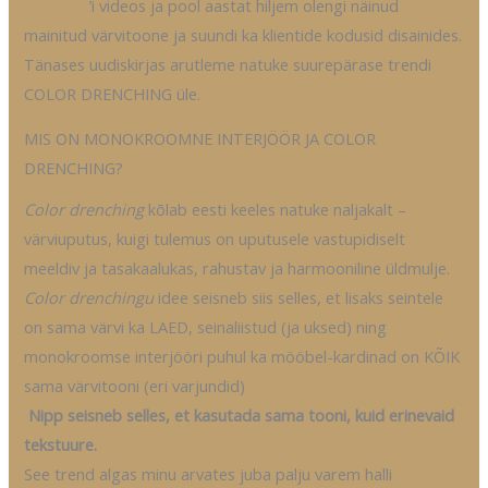
YouTube
’i videos ja pool aastat hiljem olengi näinud
mainitud värvitoone ja suundi ka klientide kodusid disainides.
Tänases uudiskirjas arutleme natuke suurepärase trendi
COLOR DRENCHING üle.
MIS ON MONOKROOMNE INTERJÖÖR JA COLOR
DRENCHING?
Color drenching
kõlab eesti keeles natuke naljakalt –
värviuputus, kuigi tulemus on uputusele vastupidiselt
meeldiv ja tasakaalukas, rahustav ja harmooniline üldmulje.
Color drenchingu
idee seisneb siis selles, et lisaks seintele
on sama värvi ka LAED, seinaliistud (ja uksed) ning
monokroomse interjööri puhul ka mööbel-kardinad on KÕIK
sama värvitooni (eri varjundid)
Nipp seisneb selles, et kasutada sama tooni, kuid erinevaid
tekstuure.
See trend algas minu arvates juba palju varem halli