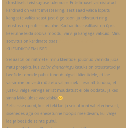
drastiliselt teistsuguse tulemuse. Eritellimusel valmistatud
kardinad on väärt investeering, sest saad valida lõputu
kangaste valiku seast just õige tooni ja tekstuuri ning
teostus on professionaalne. Kaubanduse valikust on üpris
keeruline leida sobiva mõõdu, värvi ja kangaga valikuid. Minu
soovitus on kardinate osas:
https://www.kardinal.ee/
KLIENDIKOGEMUSED
Sel aastal on mitmetel minu klientidel jõudnud valmida juba
mitu projekti, kus
color drenching
u kasuks on otsustatud ja
beežide toonide puhul tundub algselt klientidele, et lae
värvimine on veidi mõttetu väljaminek – esmalt tundub, et
justkui valge värviga erilist muudatust ei ole oodata.. ja kes
sinna lakke üldse vaatabki?
Sellisesse ruumi, kus ei teki lae ja seinatooni vahel erinevust,
sisenedes aga on enesetunne hoopis meeldivam, kui valge
lae ja beežide seinte puhul.